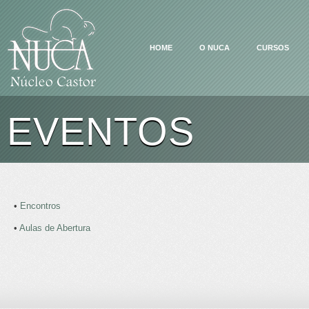
HOME
O NUCA
CURSOS
EVENTOS
•
Encontros
•
Aulas de Abertura